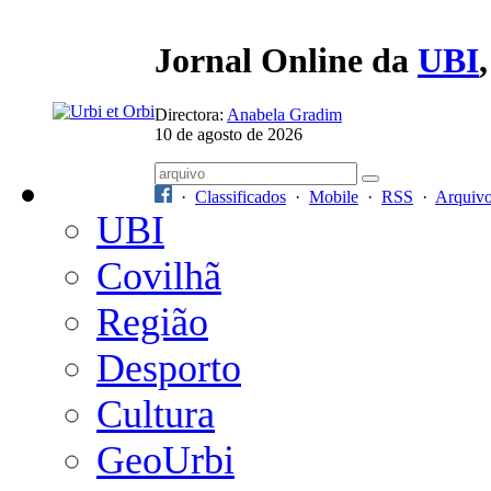
Jornal Online da
UBI
Directora:
Anabela Gradim
10 de agosto de 2026
·
Classificados
·
Mobile
·
RSS
·
Arquiv
UBI
Covilhã
Região
Desporto
Cultura
GeoUrbi