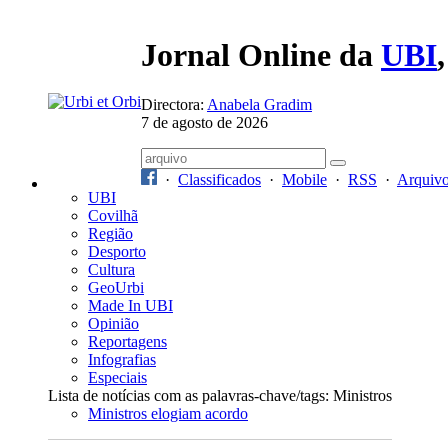
Jornal Online da
UBI
Directora:
Anabela Gradim
7 de agosto de 2026
·
Classificados
·
Mobile
·
RSS
·
Arquiv
UBI
Covilhã
Região
Desporto
Cultura
GeoUrbi
Made In UBI
Opinião
Reportagens
Infografias
Especiais
Lista de notícias com as palavras-chave/tags: Ministros
Ministros elogiam acordo