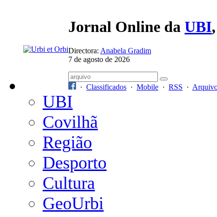
Jornal Online da
UBI
Directora:
Anabela Gradim
7 de agosto de 2026
·
Classificados
·
Mobile
·
RSS
·
Arquiv
UBI
Covilhã
Região
Desporto
Cultura
GeoUrbi