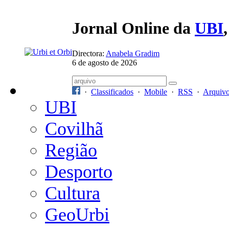
Jornal Online da
UBI
Directora:
Anabela Gradim
6 de agosto de 2026
·
Classificados
·
Mobile
·
RSS
·
Arquiv
UBI
Covilhã
Região
Desporto
Cultura
GeoUrbi