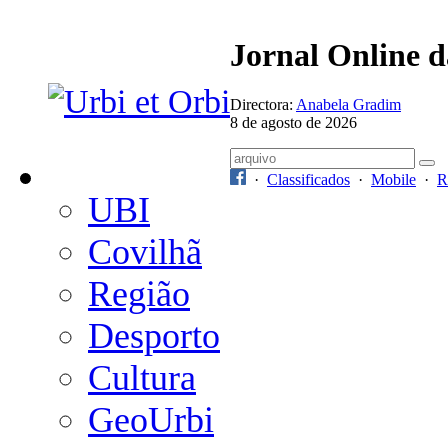
Jornal Online 
Directora:
Anabela Gradim
8 de agosto de 2026
·
Classificados
·
Mobile
·
R
UBI
Covilhã
Região
Desporto
Cultura
GeoUrbi