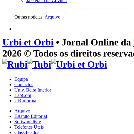
Já é Natal na Covilhã
Outras notícias:
Arquivo
Urbi et Orbi
• Jornal Online da
2026 © Todos os direitos reserva
Equipa
Contactos
Univ. Beira Interior
LabCom
UBInforma
Arquivo
Estatuto Editorial
Software livre
Telefones Úteis
Classificados