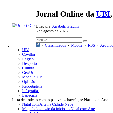
Jornal Online da
UBI
Directora:
Anabela Gradim
6 de agosto de 2026
·
Classificados
·
Mobile
·
RSS
·
Arquiv
UBI
Covilhã
Região
Desporto
Cultura
GeoUrbi
Made In UBI
Opinião
Reportagens
Infografias
Especiais
Lista de notícias com as palavras-chave/tags: Natal com Arte
Natal com Arte na Cidade Neve
Mega bolo-nevão dá início ao Natal com Arte