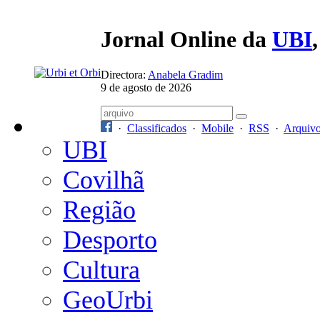
Jornal Online da
UBI
Directora:
Anabela Gradim
9 de agosto de 2026
·
Classificados
·
Mobile
·
RSS
·
Arquiv
UBI
Covilhã
Região
Desporto
Cultura
GeoUrbi