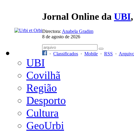
Jornal Online da
UBI
Directora:
Anabela Gradim
8 de agosto de 2026
·
Classificados
·
Mobile
·
RSS
·
Arquiv
UBI
Covilhã
Região
Desporto
Cultura
GeoUrbi