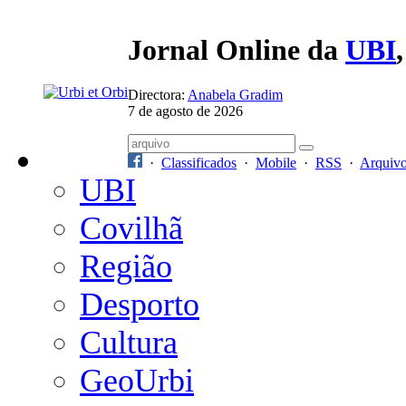
Jornal Online da
UBI
Directora:
Anabela Gradim
7 de agosto de 2026
·
Classificados
·
Mobile
·
RSS
·
Arquiv
UBI
Covilhã
Região
Desporto
Cultura
GeoUrbi