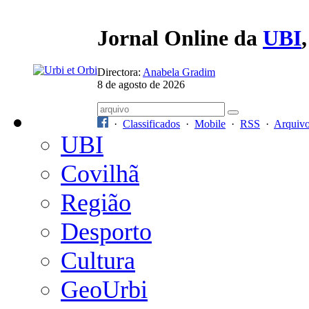
Jornal Online da
UBI
Directora:
Anabela Gradim
8 de agosto de 2026
·
Classificados
·
Mobile
·
RSS
·
Arquiv
UBI
Covilhã
Região
Desporto
Cultura
GeoUrbi