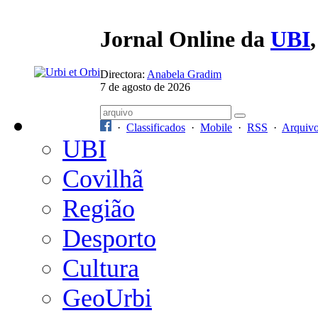
Jornal Online da
UBI
Directora:
Anabela Gradim
7 de agosto de 2026
·
Classificados
·
Mobile
·
RSS
·
Arquiv
UBI
Covilhã
Região
Desporto
Cultura
GeoUrbi