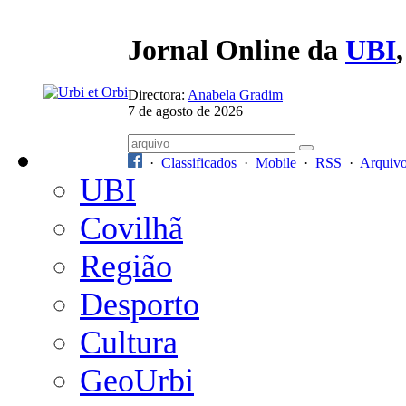
Jornal Online da
UBI
Directora:
Anabela Gradim
7 de agosto de 2026
·
Classificados
·
Mobile
·
RSS
·
Arquiv
UBI
Covilhã
Região
Desporto
Cultura
GeoUrbi