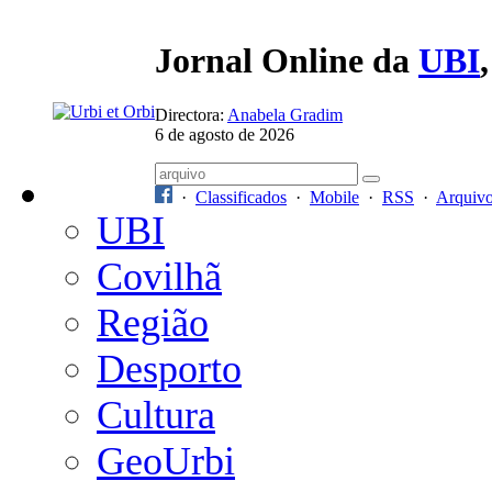
Jornal Online da
UBI
Directora:
Anabela Gradim
6 de agosto de 2026
·
Classificados
·
Mobile
·
RSS
·
Arquiv
UBI
Covilhã
Região
Desporto
Cultura
GeoUrbi