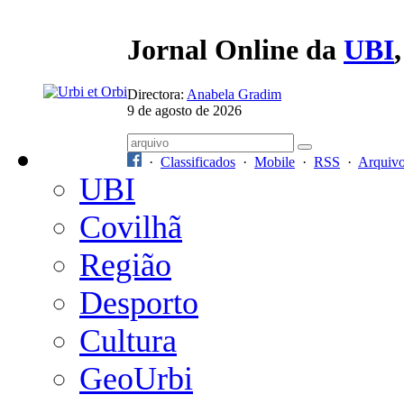
Jornal Online da
UBI
Directora:
Anabela Gradim
9 de agosto de 2026
·
Classificados
·
Mobile
·
RSS
·
Arquiv
UBI
Covilhã
Região
Desporto
Cultura
GeoUrbi