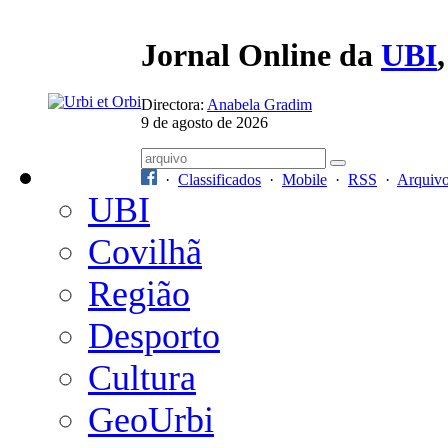
Jornal Online da
UBI
Directora:
Anabela Gradim
9 de agosto de 2026
·
Classificados
·
Mobile
·
RSS
·
Arquiv
UBI
Covilhã
Região
Desporto
Cultura
GeoUrbi