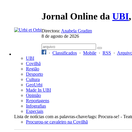
Jornal Online da
UBI
Directora:
Anabela Gradim
8 de agosto de 2026
·
Classificados
·
Mobile
·
RSS
·
Arquiv
UBI
Covilhã
Região
Desporto
Cultura
GeoUrbi
Made In UBI
Opinião
Reportagens
Infografias
Especiais
Lista de notícias com as palavras-chave/tags: Procura-se! - Teatr
Procurou-se cavaleiro na Covilhã