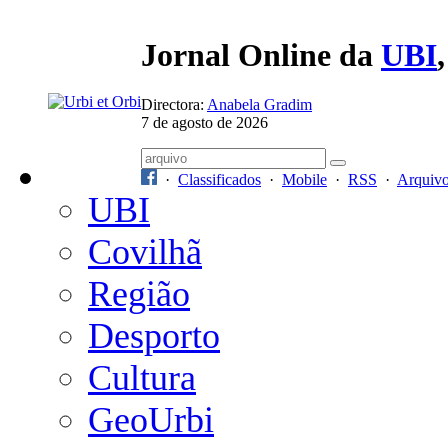
Jornal Online da
UBI
Directora:
Anabela Gradim
7 de agosto de 2026
·
Classificados
·
Mobile
·
RSS
·
Arquiv
UBI
Covilhã
Região
Desporto
Cultura
GeoUrbi