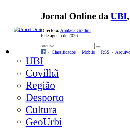
Jornal Online da
UBI
Directora:
Anabela Gradim
6 de agosto de 2026
·
Classificados
·
Mobile
·
RSS
·
Arquiv
UBI
Covilhã
Região
Desporto
Cultura
GeoUrbi