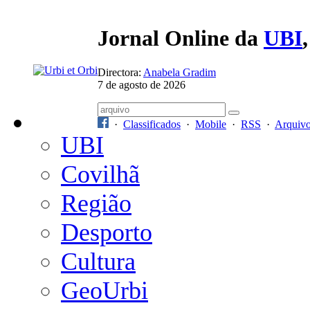
Jornal Online da
UBI
Directora:
Anabela Gradim
7 de agosto de 2026
·
Classificados
·
Mobile
·
RSS
·
Arquiv
UBI
Covilhã
Região
Desporto
Cultura
GeoUrbi