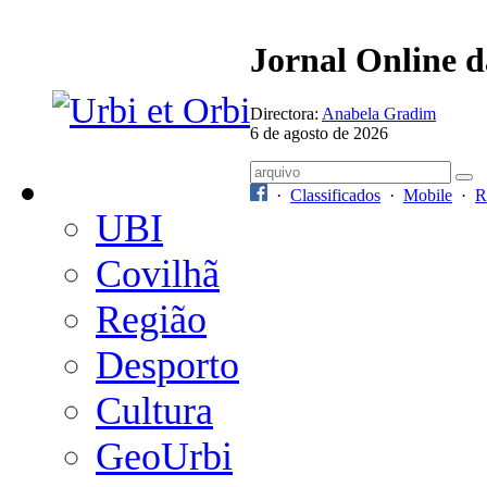
Jornal Online 
Directora:
Anabela Gradim
6 de agosto de 2026
·
Classificados
·
Mobile
·
R
UBI
Covilhã
Região
Desporto
Cultura
GeoUrbi