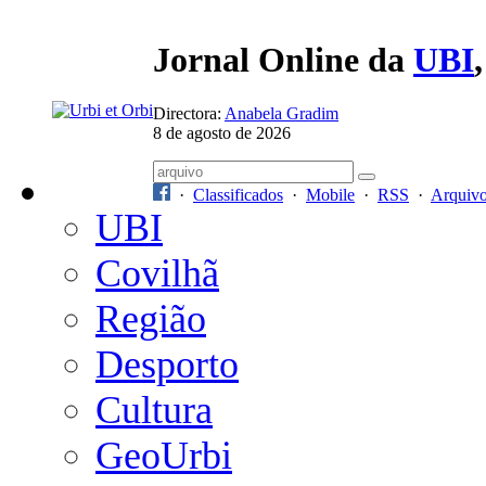
Jornal Online da
UBI
Directora:
Anabela Gradim
8 de agosto de 2026
·
Classificados
·
Mobile
·
RSS
·
Arquiv
UBI
Covilhã
Região
Desporto
Cultura
GeoUrbi