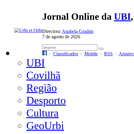
Jornal Online da
UBI
Directora:
Anabela Gradim
7 de agosto de 2026
·
Classificados
·
Mobile
·
RSS
·
Arquiv
UBI
Covilhã
Região
Desporto
Cultura
GeoUrbi