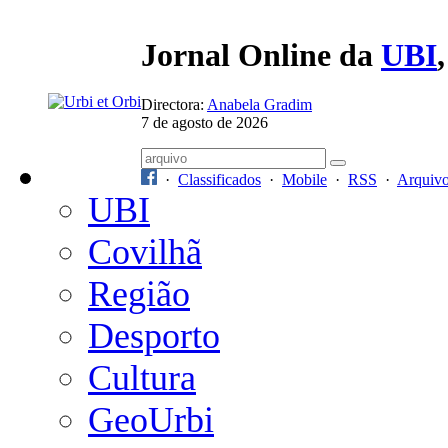
Jornal Online da
UBI
Directora:
Anabela Gradim
7 de agosto de 2026
·
Classificados
·
Mobile
·
RSS
·
Arquiv
UBI
Covilhã
Região
Desporto
Cultura
GeoUrbi