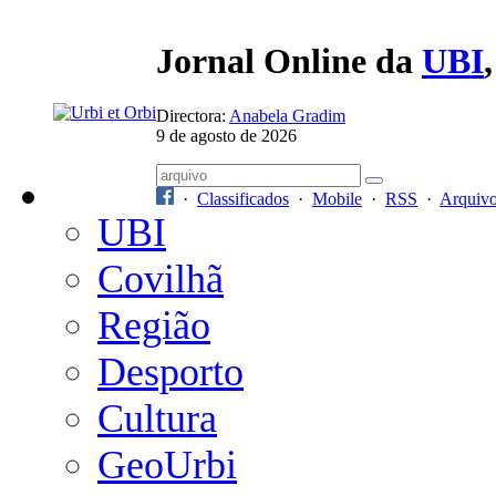
Jornal Online da
UBI
Directora:
Anabela Gradim
9 de agosto de 2026
·
Classificados
·
Mobile
·
RSS
·
Arquiv
UBI
Covilhã
Região
Desporto
Cultura
GeoUrbi