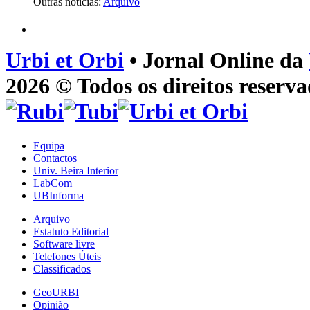
Outras notícias:
Arquivo
Urbi et Orbi
• Jornal Online da
2026 © Todos os direitos reserva
Equipa
Contactos
Univ. Beira Interior
LabCom
UBInforma
Arquivo
Estatuto Editorial
Software livre
Telefones Úteis
Classificados
GeoURBI
Opinião