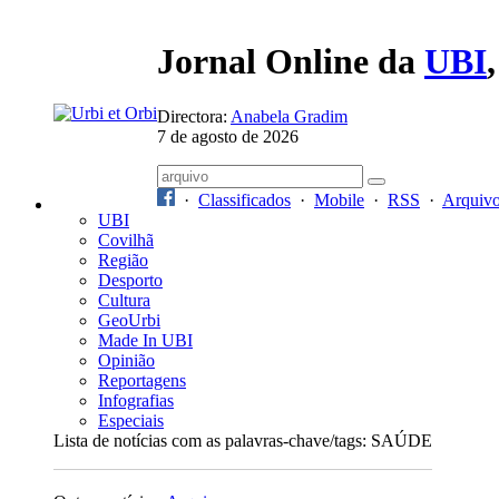
Jornal Online da
UBI
Directora:
Anabela Gradim
7 de agosto de 2026
·
Classificados
·
Mobile
·
RSS
·
Arquiv
UBI
Covilhã
Região
Desporto
Cultura
GeoUrbi
Made In UBI
Opinião
Reportagens
Infografias
Especiais
Lista de notícias com as palavras-chave/tags: SAÚDE