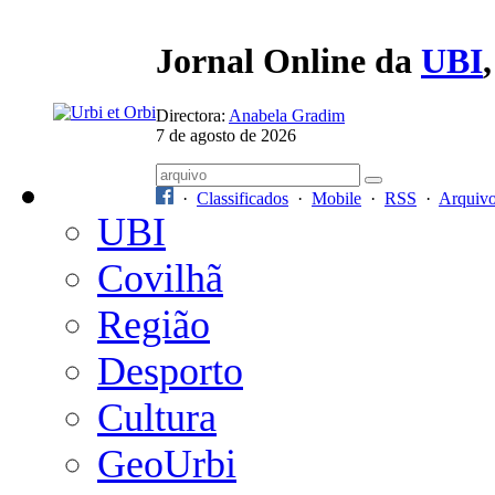
Jornal Online da
UBI
Directora:
Anabela Gradim
7 de agosto de 2026
·
Classificados
·
Mobile
·
RSS
·
Arquiv
UBI
Covilhã
Região
Desporto
Cultura
GeoUrbi