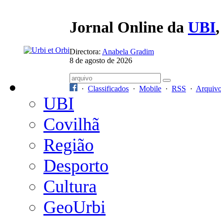
Jornal Online da
UBI
Directora:
Anabela Gradim
8 de agosto de 2026
·
Classificados
·
Mobile
·
RSS
·
Arquiv
UBI
Covilhã
Região
Desporto
Cultura
GeoUrbi