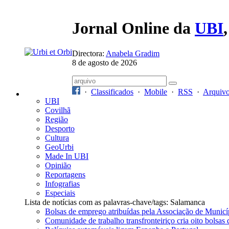
Jornal Online da
UBI
Directora:
Anabela Gradim
8 de agosto de 2026
·
Classificados
·
Mobile
·
RSS
·
Arquiv
UBI
Covilhã
Região
Desporto
Cultura
GeoUrbi
Made In UBI
Opinião
Reportagens
Infografias
Especiais
Lista de notícias com as palavras-chave/tags: Salamanca
Bolsas de emprego atribuídas pela Associação de Municí
Comunidade de trabalho transfronteiriço cria oito bolsas