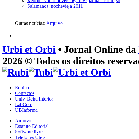
Relíquias automóveis ligam Espanha a Portugal
Salamanca: nochevieja 2011
Outras notícias:
Arquivo
Urbi et Orbi
• Jornal Online da
2026 © Todos os direitos reserva
Equipa
Contactos
Univ. Beira Interior
LabCom
UBInforma
Arquivo
Estatuto Editorial
Software livre
Telefones Úteis