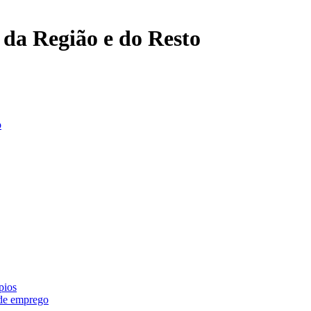
, da Região e do Resto
o
pios
 de emprego