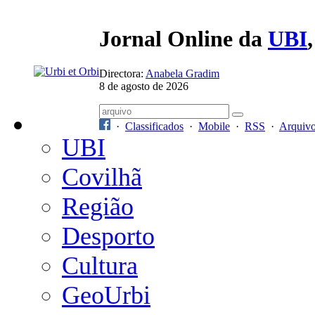
Jornal Online da
UBI
Directora:
Anabela Gradim
8 de agosto de 2026
·
Classificados
·
Mobile
·
RSS
·
Arquiv
UBI
Covilhã
Região
Desporto
Cultura
GeoUrbi