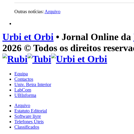
Outras notícias:
Arquivo
Urbi et Orbi
• Jornal Online da
2026 © Todos os direitos reserva
Equipa
Contactos
Univ. Beira Interior
LabCom
UBInforma
Arquivo
Estatuto Editorial
Software livre
Telefones Úteis
Classificados