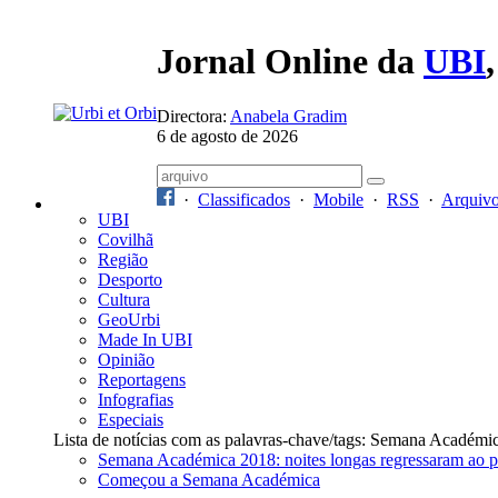
Jornal Online da
UBI
Directora:
Anabela Gradim
6 de agosto de 2026
·
Classificados
·
Mobile
·
RSS
·
Arquiv
UBI
Covilhã
Região
Desporto
Cultura
GeoUrbi
Made In UBI
Opinião
Reportagens
Infografias
Especiais
Lista de notícias com as palavras-chave/tags: Semana Académi
Semana Académica 2018: noites longas regressaram ao 
Começou a Semana Académica