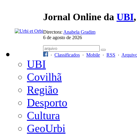
Jornal Online da
UBI
Directora:
Anabela Gradim
6 de agosto de 2026
·
Classificados
·
Mobile
·
RSS
·
Arquiv
UBI
Covilhã
Região
Desporto
Cultura
GeoUrbi