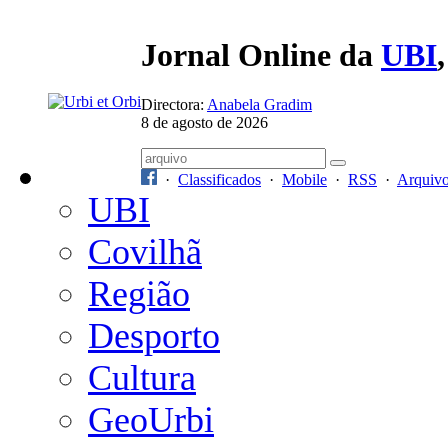
Jornal Online da
UBI
Directora:
Anabela Gradim
8 de agosto de 2026
·
Classificados
·
Mobile
·
RSS
·
Arquiv
UBI
Covilhã
Região
Desporto
Cultura
GeoUrbi