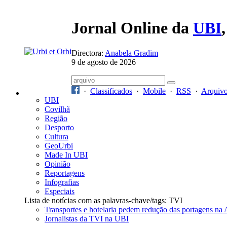
Jornal Online da
UBI
Directora:
Anabela Gradim
9 de agosto de 2026
·
Classificados
·
Mobile
·
RSS
·
Arquiv
UBI
Covilhã
Região
Desporto
Cultura
GeoUrbi
Made In UBI
Opinião
Reportagens
Infografias
Especiais
Lista de notícias com as palavras-chave/tags: TVI
Transportes e hotelaria pedem redução das portagens na
Jornalistas da TVI na UBI