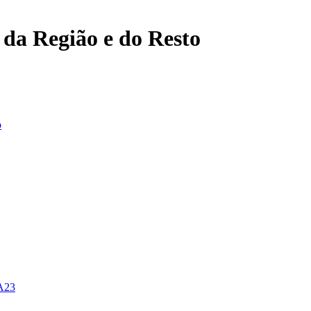
, da Região e do Resto
o
 A23