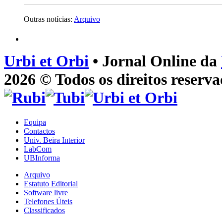
Outras notícias:
Arquivo
Urbi et Orbi
• Jornal Online da
2026 © Todos os direitos reserva
Equipa
Contactos
Univ. Beira Interior
LabCom
UBInforma
Arquivo
Estatuto Editorial
Software livre
Telefones Úteis
Classificados