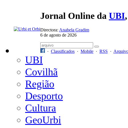
Jornal Online da
UBI
Directora:
Anabela Gradim
6 de agosto de 2026
·
Classificados
·
Mobile
·
RSS
·
Arquiv
UBI
Covilhã
Região
Desporto
Cultura
GeoUrbi