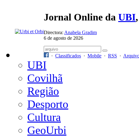
Jornal Online da
UBI
Directora:
Anabela Gradim
6 de agosto de 2026
·
Classificados
·
Mobile
·
RSS
·
Arquiv
UBI
Covilhã
Região
Desporto
Cultura
GeoUrbi