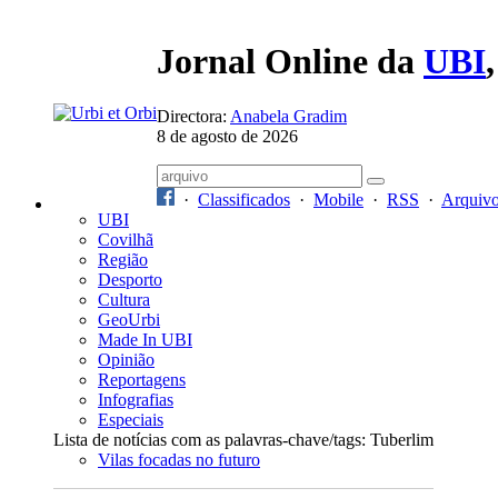
Jornal Online da
UBI
Directora:
Anabela Gradim
8 de agosto de 2026
·
Classificados
·
Mobile
·
RSS
·
Arquiv
UBI
Covilhã
Região
Desporto
Cultura
GeoUrbi
Made In UBI
Opinião
Reportagens
Infografias
Especiais
Lista de notícias com as palavras-chave/tags: Tuberlim
Vilas focadas no futuro