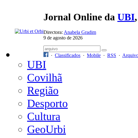
Jornal Online da
UBI
Directora:
Anabela Gradim
9 de agosto de 2026
·
Classificados
·
Mobile
·
RSS
·
Arquiv
UBI
Covilhã
Região
Desporto
Cultura
GeoUrbi