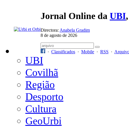
Jornal Online da
UBI
Directora:
Anabela Gradim
8 de agosto de 2026
·
Classificados
·
Mobile
·
RSS
·
Arquiv
UBI
Covilhã
Região
Desporto
Cultura
GeoUrbi