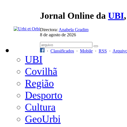
Jornal Online da
UBI
Directora:
Anabela Gradim
8 de agosto de 2026
·
Classificados
·
Mobile
·
RSS
·
Arquiv
UBI
Covilhã
Região
Desporto
Cultura
GeoUrbi