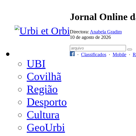
Jornal Online 
Directora:
Anabela Gradim
10 de agosto de 2026
·
Classificados
·
Mobile
·
R
UBI
Covilhã
Região
Desporto
Cultura
GeoUrbi