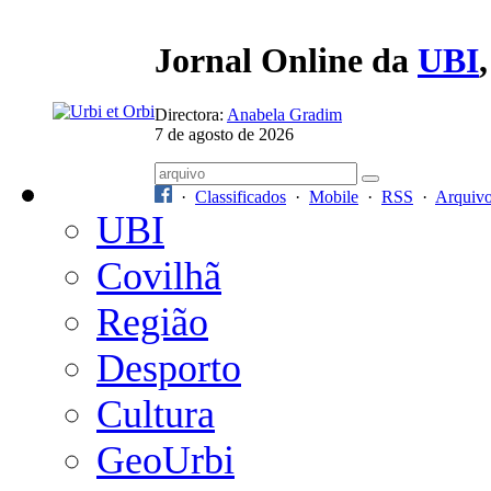
Jornal Online da
UBI
Directora:
Anabela Gradim
7 de agosto de 2026
·
Classificados
·
Mobile
·
RSS
·
Arquiv
UBI
Covilhã
Região
Desporto
Cultura
GeoUrbi