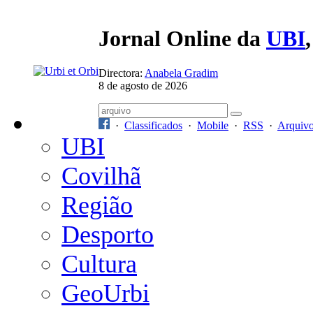
Jornal Online da
UBI
Directora:
Anabela Gradim
8 de agosto de 2026
·
Classificados
·
Mobile
·
RSS
·
Arquiv
UBI
Covilhã
Região
Desporto
Cultura
GeoUrbi