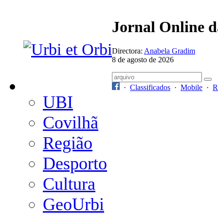
Jornal Online 
Directora:
Anabela Gradim
8 de agosto de 2026
·
Classificados
·
Mobile
·
R
UBI
Covilhã
Região
Desporto
Cultura
GeoUrbi