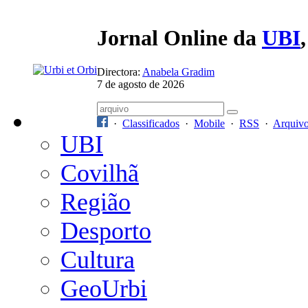
Jornal Online da
UBI
Directora:
Anabela Gradim
7 de agosto de 2026
·
Classificados
·
Mobile
·
RSS
·
Arquiv
UBI
Covilhã
Região
Desporto
Cultura
GeoUrbi