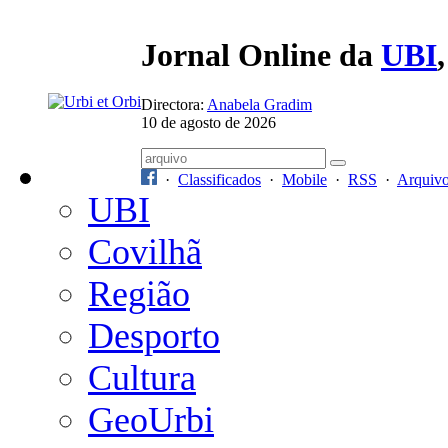
Jornal Online da
UBI
Directora:
Anabela Gradim
10 de agosto de 2026
·
Classificados
·
Mobile
·
RSS
·
Arquiv
UBI
Covilhã
Região
Desporto
Cultura
GeoUrbi