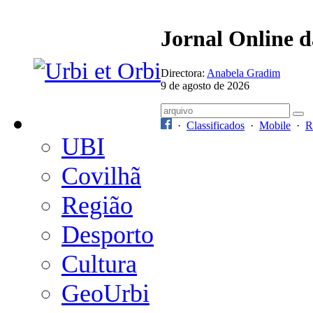
Jornal Online 
Directora:
Anabela Gradim
9 de agosto de 2026
·
Classificados
·
Mobile
·
R
UBI
Covilhã
Região
Desporto
Cultura
GeoUrbi