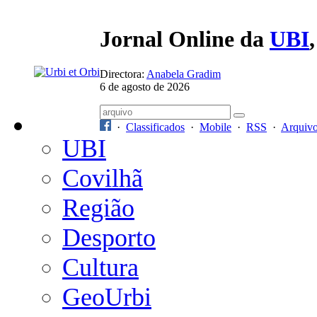
Jornal Online da
UBI
Directora:
Anabela Gradim
6 de agosto de 2026
·
Classificados
·
Mobile
·
RSS
·
Arquiv
UBI
Covilhã
Região
Desporto
Cultura
GeoUrbi