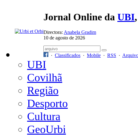
Jornal Online da
UBI
Directora:
Anabela Gradim
10 de agosto de 2026
·
Classificados
·
Mobile
·
RSS
·
Arquiv
UBI
Covilhã
Região
Desporto
Cultura
GeoUrbi