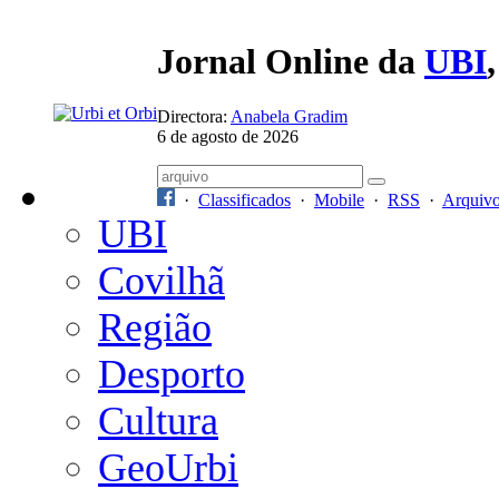
Jornal Online da
UBI
Directora:
Anabela Gradim
6 de agosto de 2026
·
Classificados
·
Mobile
·
RSS
·
Arquiv
UBI
Covilhã
Região
Desporto
Cultura
GeoUrbi