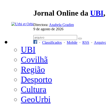
Jornal Online da
UBI
Directora:
Anabela Gradim
9 de agosto de 2026
·
Classificados
·
Mobile
·
RSS
·
Arquiv
UBI
Covilhã
Região
Desporto
Cultura
GeoUrbi